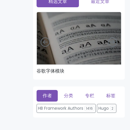
精选文章
最近文章
向左
向右
谷歌字体模块
页
作者
分类
专栏
标签
HB Framework Authors
Hugo
1416
2