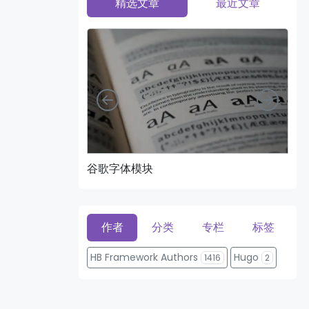
精选文章
最近文章
向左
向右
谷歌字体模块
页
作者
分类
专栏
标签
HB Framework Authors
Hugo
1416
2