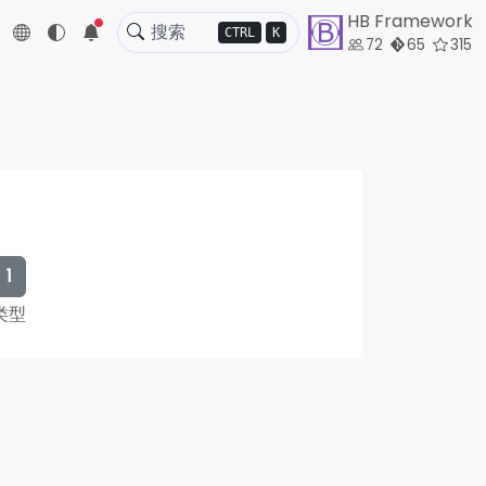
HB Framework
5
CTRL
K
72
65
315
1
类型