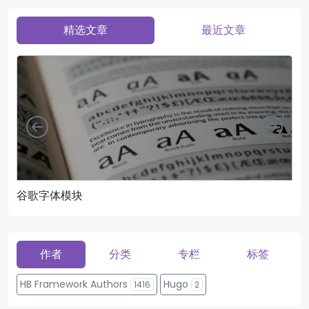
精选文章
最近文章
向左
向右
谷歌字体模块
页
作者
分类
专栏
标签
HB Framework Authors
Hugo
1416
2