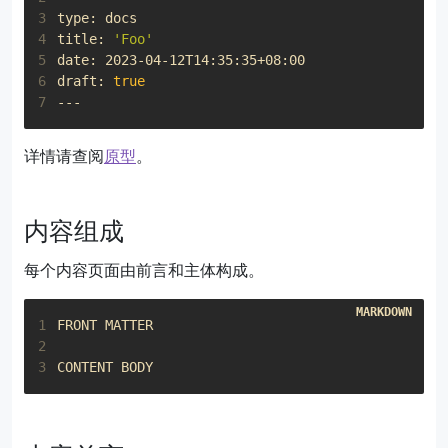
3
4
title: 
'Foo'
5
6
draft: 
true
7
详情请查阅
原型
。
内容组成
每个内容页面由前言和主体构成。
1
2
3