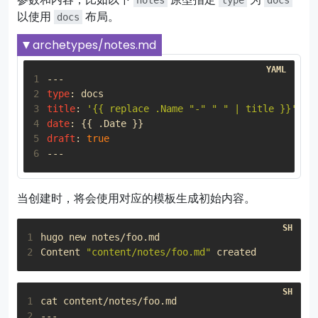
notes
type
docs
以使用
布局。
docs
archetypes/notes.md
1
---
2
type
:
docs
3
title
:
'{{ replace .Name "-" " " | title }}'
4
date
:
{{
.Date }}
5
draft
:
true
6
---
当创建时，将会使用对应的模板生成初始内容。
1
2
Content 
"content/notes/foo.md"
1
2