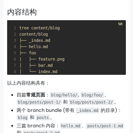
内容结构
 1
 2
 3
 4
 5
 6
|
 7
 8
 9
以上内容结构具有：
10
11
四篇
常规页面
：
,
、
blog/hello/
blog/foo/
12
和
。
blog/posts/post-1/
blog/posts/post-2/
两个 branch bundle (带有
的目录)：
_index.md
和
。
blog
posts
三篇 branch 内容：
、
hello.md
posts/post-1.md
和
。