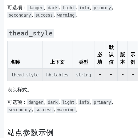
可选项：
,
,
,
,
,
danger
dark
light
info
primary
,
,
。
secondary
success
warning
thead_style
默
必
认
版
示
名称
上下文
类型
填
值
本
例
-
-
-
-
thead_style
hb.tables
string
表头样式。
可选项：
,
,
,
,
,
danger
dark
light
info
primary
,
,
。
secondary
success
warning
站点参数示例