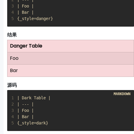
3
4
5
{_style=danger}
结果
Danger Table
Foo
Bar
源码
1
2
3
4
5
{_style=dark}