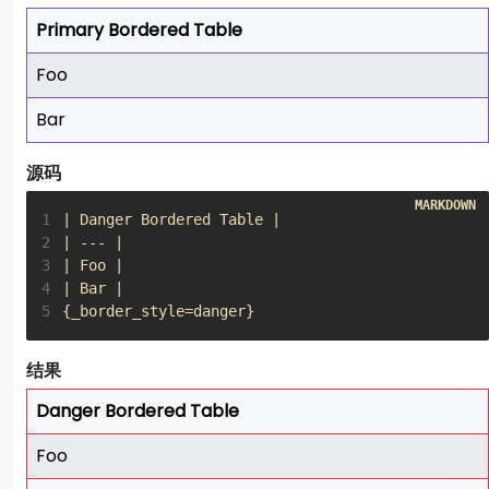
Primary Bordered Table
Foo
Bar
源码
1
2
3
4
5
{_border_style=danger}
结果
Danger Bordered Table
Foo