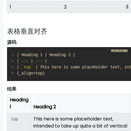
1
2
3
表格垂直对齐
源码
1
2
3
| 
`top`
4
{_align=top}
结果
Heading
1
Heading 2
This here is some placeholder text,
top
intended to take up quite a bit of vertical