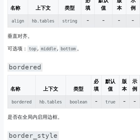
必
默认
版
示
名称
上下文
类型
填
值
本
例
-
-
-
-
align
hb.tables
string
垂直对齐。
可选项：
,
,
。
top
middle
bottom
bordered
必
默认
版
示
名称
上下文
类型
填
值
本
例
-
-
-
bordered
hb.tables
boolean
true
是否在全局内启用边框。
border_style