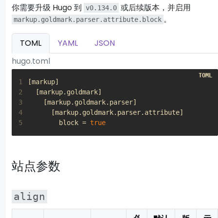
你需要升级 Hugo 到
或后续版本，并启用
v0.134.0
。
markup.goldmark.parser.attribute.block
TOML
YAML
JSON
hugo.toml
1
[
markup
]
2
[
markup
.
goldmark
]
3
[
markup
.
goldmark
.
parser
]
4
[
markup
.
goldmark
.
parser
.
attribute
]
5
block
=
true
站点参数
align