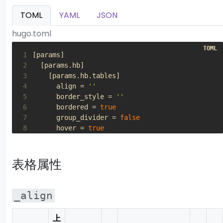
TOML
YAML
JSON
hugo.toml
 1
[
params
]
 2
[
params
.
hb
]
 3
[
params
.
hb
.
tables
]
 4
align
=
''
 5
border_style
=
''
 6
bordered
=
true
 7
group_divider
=
false
 8
hover
=
true
 9
striped
=
true
10
striped_columns
=
false
11
style
=
''
表格属性
12
thead_style
=
''
_align
上