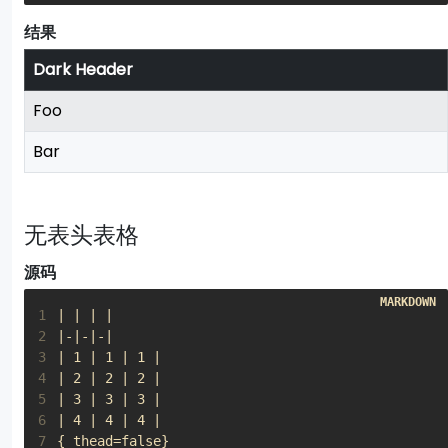
结果
Dark Header
Foo
Bar
无表头表格
源码
1
2
3
4
5
6
7
{_thead=false}