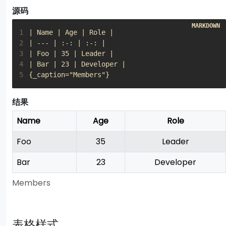
源码
1
2
3
4
5
{_caption="Members"}
结果
Name
Age
Role
Foo
35
Leader
Bar
23
Developer
Members
表格样式