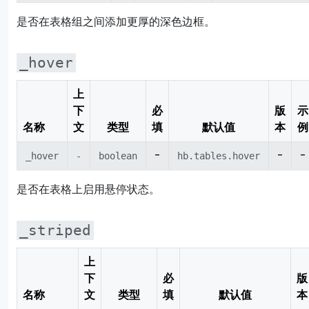
是否在表格组之间添加更厚的深色边框。
_hover
上
下
必
版
示
名称
文
类型
填
默认值
本
例
-
-
-
_hover
-
boolean
hb.tables.hover
是否在表格上启用悬停状态。
_striped
上
下
必
版
名称
文
类型
填
默认值
本