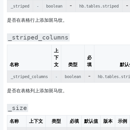
-
-
_striped
-
boolean
hb.tables.striped
是否在表格行上添加斑马纹。
_striped_columns
上
下
必
名称
文
类型
填
默认
-
_striped_columns
-
boolean
hb.tables.str
是否在表格列上添加斑马纹。
_size
名称
上下文
类型
必填
默认值
版本
示例