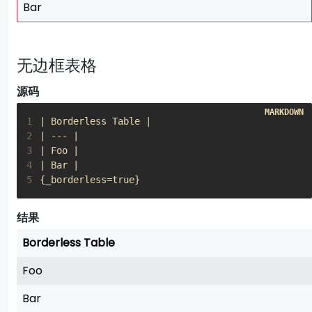
Bar
无边框表格
源码
1
2
3
4
5
{_borderless=true}
结果
Borderless Table
Foo
Bar