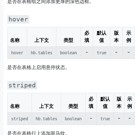
是否在表格组之间添加更厚的深色边框。
hover
必
默认
版
示
名称
上下文
类型
填
值
本
例
-
-
-
hover
hb.tables
boolean
true
是否在表格上启用悬停状态。
striped
必
默认
版
示
名称
上下文
类型
填
值
本
例
-
-
-
striped
hb.tables
boolean
true
是否在表格行上添加斑马纹。