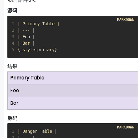
源码
1
2
3
4
5
{_style=primary}
结果
Primary Table
Foo
Bar
源码
1
2