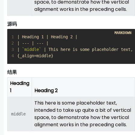
space, to demonstrate how the vertical
alignment works in the preceding cells.
源码
1
2
3
| 
`middle`
4
{_align=middle}
结果
Heading
1
Heading 2
This here is some placeholder text,
intended to take up quite a bit of vertical
middle
space, to demonstrate how the vertical
alignment works in the preceding cells.