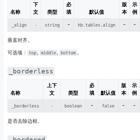
下
必
版
示
名称
文
类型
填
默认值
本
例
-
-
-
_align
-
string
hb.tables.align
垂直对齐。
可选项：
,
,
。
top
middle
bottom
_borderless
上下
必
版
示
名称
文
类型
填
默认值
本
例
-
-
-
_borderless
-
boolean
false
是否去除边框。
_bordered