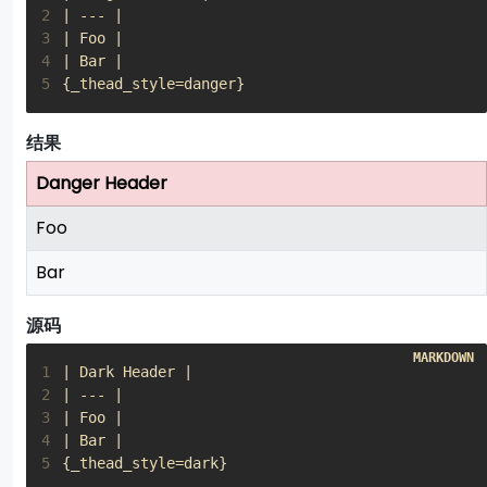
2
3
4
5
{_thead_style=danger}
结果
Danger Header
Foo
Bar
源码
1
2
3
4
5
{_thead_style=dark}