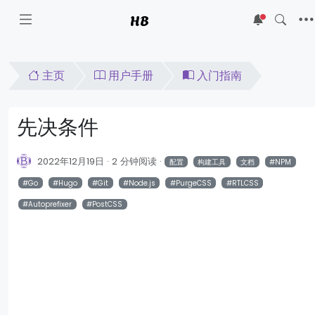
HB
5
主页
用户手册
入门指南
先决条件
2022年12月19日
2 分钟阅读
配置
构建工具
文档
NPM
Go
Hugo
Git
Node.js
PurgeCSS
RTLCSS
Autoprefixer
PostCSS