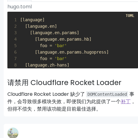
hugo.toml
 1
[
language
]
 2
[
language
.
en
]
 3
[
language
.
en
.
params
]
 4
[
language
.
en
.
params
.
hb
]
 5
foo
=
'bar'
 6
[
language
.
en
.
params
.
hugopress
]
 7
foo
=
'bar'
 8
[
language
.
zh-hans
]
 9
[
language
.
zh-hans
.
params
]
10
[
language
.
zh-hans
.
params
.
hb
]
请禁用 Cloudflare Rocket Loader
11
foo
=
'bar'
12
[
language
.
zh-hans
.
params
.
hugopress
]
Cloudflare Rocket Loader 缺少了
事
DOMContentLoaded
13
foo
=
'bar'
件，会导致很多模块失效，即便我们为此提供了一个
补丁
，
但得不偿失，禁用该功能是目前最佳选择。