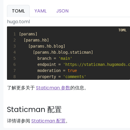
TOML
YAML
JSON
hugo.toml
 1
[
params
]
 2
[
params
.
hb
]
 3
[
params
.
hb
.
blog
]
 4
[
params
.
hb
.
blog
.
staticman
]
 5
branch
=
'main'
 6
endpoint
=
'https://staticman.hugomods.
 7
moderation
=
true
 8
property
=
'comments'
 9
repo
=
'user/repo'
了解更多关于
Staticman 参数
的信息。
10
service
=
'github'
Staticman 配置
详情请参阅
Staticman 配置
。