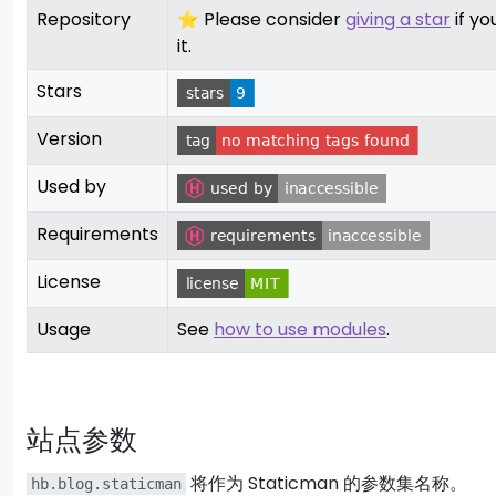
Repository
⭐ Please consider
giving a star
if you
it.
Stars
Version
Used by
Requirements
License
Usage
See
how to use modules
.
站点参数
将作为 Staticman 的参数集名称。
hb.blog.staticman