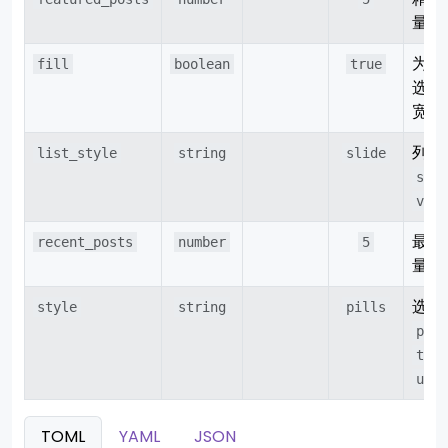
量。
为
fill
boolean
true
t
选项
宽。
列表
list_style
string
slide
slid
vert
最新
recent_posts
number
5
量。
选项
style
string
pills
pill
tabs
unde
TOML
YAML
JSON