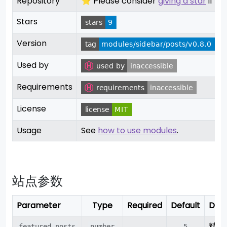
Repository
⭐ Please consider
giving a star
if you
Stars
Version
Used by
Requirements
License
Usage
See
how to use modules
.
站点参数
Parameter
Type
Required
Default
Desc
精选
featured_posts
number
5