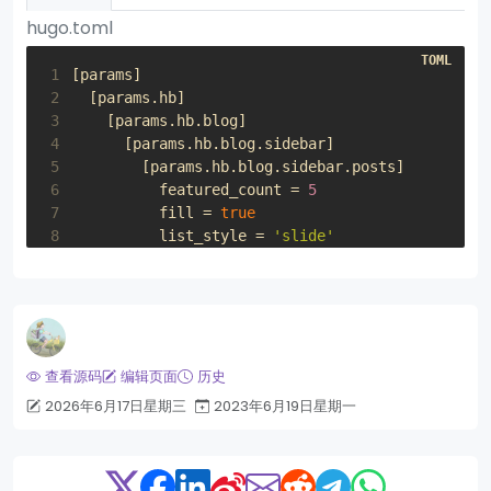
hugo.toml
 1
[
params
]
 2
[
params
.
hb
]
 3
[
params
.
hb
.
blog
]
 4
[
params
.
hb
.
blog
.
sidebar
]
 5
[
params
.
hb
.
blog
.
sidebar
.
posts
]
 6
featured_count
=
5
 7
fill
=
true
 8
list_style
=
'slide'
 9
recent_count
=
5
10
style
=
'pills'
查看源码
编辑页面
历史
2026年6月17日星期三
2023年6月19日星期一