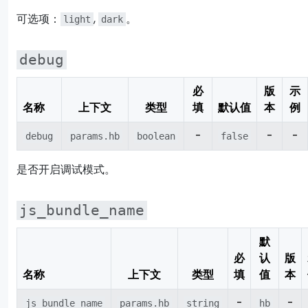
可选项：
,
。
light
dark
debug
必
版
示
名称
上下文
类型
填
默认值
本
例
-
-
-
debug
params.hb
boolean
false
是否开启调试模式。
js_bundle_name
默
必
认
版
名称
上下文
类型
填
值
本
-
-
js_bundle_name
params.hb
string
hb