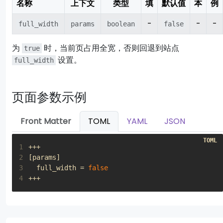
名称
上下文
类型
填
默认值
本
例
-
-
-
full_width
params
boolean
false
为
时，当前页占用全宽，否则回退到站点
true
设置。
full_width
页面参数示例
Front Matter
TOML
YAML
JSON
1
+++
2
[
params
]
3
full_width
=
false
4
+++