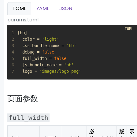
TOML
YAML
JSON
params.toml
1
[
hb
]
2
color
=
'light'
3
css_bundle_name
=
'hb'
4
debug
=
false
5
full_width
=
false
6
js_bundle_name
=
'hb'
7
logo
=
'images/logo.png'
页面参数
full_width
必
版
示