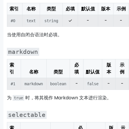
索引
名称
类型
必填
默认值
版本
示例
✓
-
-
-
#0
text
string
当使用自闭合语法时必填。
markdown
索
必
版
示
引
名称
类型
填
默认值
本
例
-
-
-
#1
markdown
boolean
false
为
时，将其视作 Markdown 文本进行渲染。
true
selectable
索
必
版
示