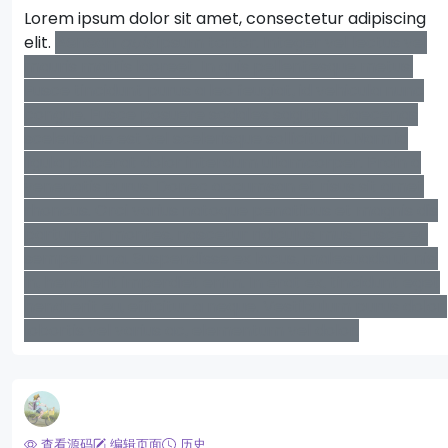
Lorem ipsum dolor sit amet, consectetur adipiscing
elit.
Aenean
quis
ipsum
tortor
. Integer vel lectus vel
mauris mattis laoreet. In quis pellentesque metus.
Fusce tincidunt purus a leo feugiat, id vehicula nunc
congue. Fusce posuere sodales sagittis. Maecenas
scelerisque est vel scelerisque sollicitudin. Nam id
ligula placerat dolor interdum ullamcorper. Proin a
venenatis purus. Donec accumsan et risus sit amet
rhoncus. Orci varius natoque penatibus et magnis dis
parturient montes, nascetur ridiculus mus. Fusce eu
semper urna. Suspendisse ex lacus, malesuada ut nisi
in, hendrerit imperdiet enim. In erat ex, tincidunt eget
hendrerit eu, efficitur a neque. Vestibulum purus dolor,
lobortis vel varius ac, elementum vel dolor.
查看源码
编辑页面
历史