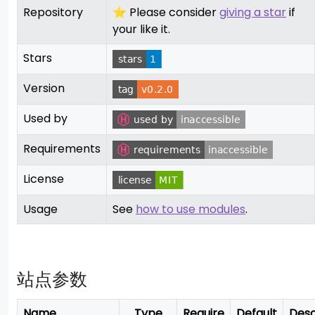
Repository
⭐ Please consider
giving a star
if
your like it.
Stars
Version
Used by
Requirements
License
Usage
See
how to use modules
.
站点参数
Name
Type
Require
Default
Desc