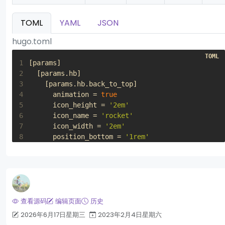
TOML
YAML
JSON
hugo.toml
1
[
params
]
2
[
params
.
hb
]
3
[
params
.
hb
.
back_to_top
]
4
animation
=
true
5
icon_height
=
'2em'
6
icon_name
=
'rocket'
7
icon_width
=
'2em'
8
position_bottom
=
'1rem'
9
position_end
=
'1rem'
查看源码
编辑页面
历史
2026年6月17日星期三
2023年2月4日星期六