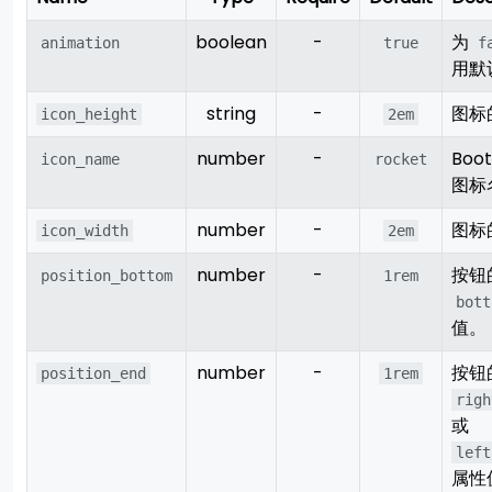
boolean
-
为
animation
true
f
用默
string
-
图标
icon_height
2em
number
-
Boot
icon_name
rocket
图标
number
-
图标
icon_width
2em
number
-
按钮
position_bottom
1rem
bott
值。
number
-
按钮
position_end
1rem
righ
或
left
属性