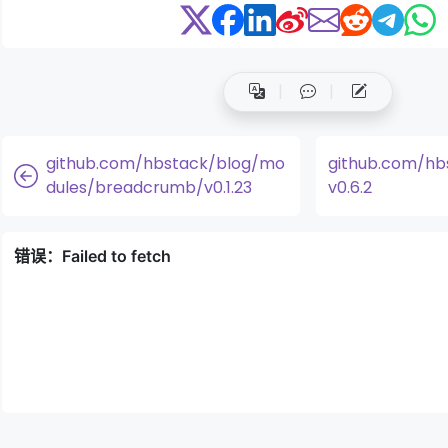
github.com/hbstack/blog/mo
github.com/hbs
dules/breadcrumb/v0.1.23
v0.6.2