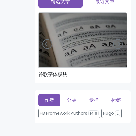
精选文章
最近文章
向左
向右
谷歌字体模块
页
作者
分类
专栏
标签
HB Framework Authors
Hugo
1416
2