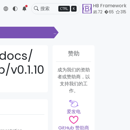
HB Framework
5
CTRL
K
72
65
315
les/breadcrumb/v0.1.10
docs/
赞助
v0.1.10
成为我们的资助
者或赞助商，以
支持我们的工
作。
爱发电
GitHub 赞助商