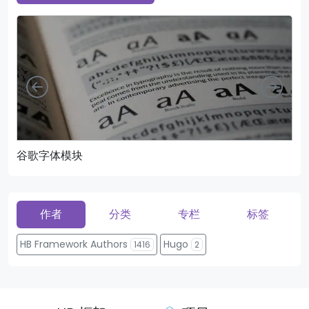
向左
向右
谷歌字体模块
页
作者
分类
专栏
标签
HB Framework Authors
Hugo
1416
2