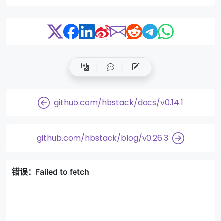
github.com/hbstack/docs/v0.14.1
github.com/hbstack/blog/v0.26.3