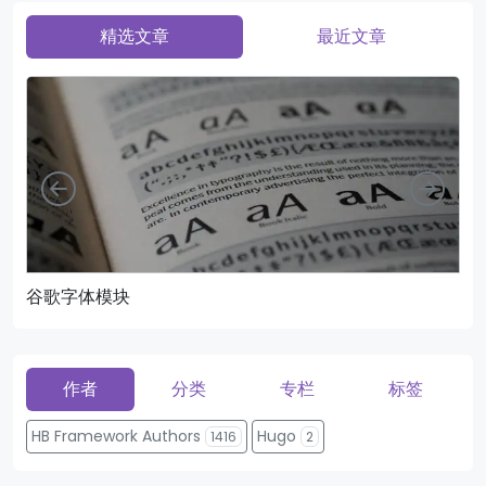
精选文章
最近文章
向左
向右
谷歌字体模块
页
作者
分类
专栏
标签
HB Framework Authors
Hugo
1416
2