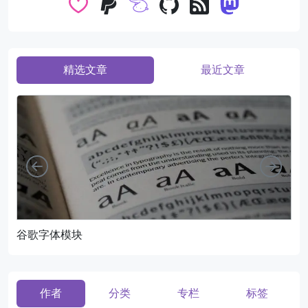
精选文章
最近文章
向左
向右
谷歌字体模块
页
作者
分类
专栏
标签