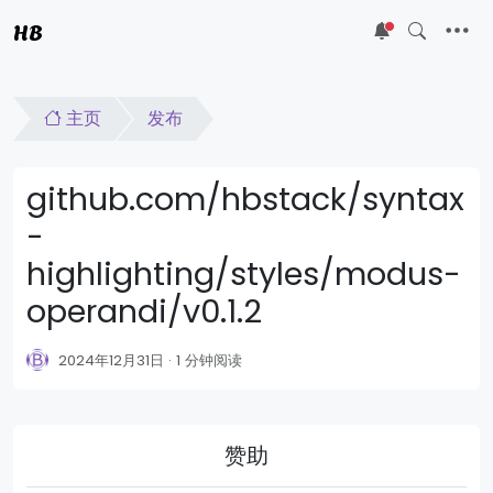
HB
5
主页
发布
github.com/hbstack/syntax
-
highlighting/styles/modus-
operandi/v0.1.2
2024年12月31日
1 分钟阅读
赞助