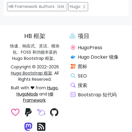
HB Framework Authors
Hugo
1416
2
HB 框架
项目
快速、响应式、灵活、模块
HugoPress
化、FOSS 和功能丰富的
Hugo Docker 镜像
Hugo Bootstrap 框架。
图标
Copyright © 2022-2026
Hugo Bootstrap 框架
. All
SEO
Rights Reserved.
搜索
Built with ❤️ from
Hugo
,
HugoMods
and
HB
Bootstrap 短代码
Framework
.