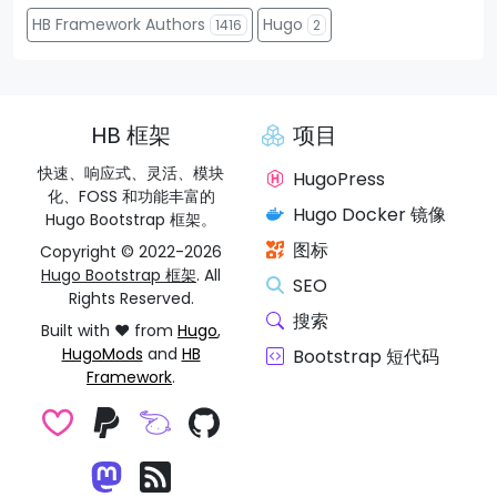
HB Framework Authors
Hugo
1416
2
HB 框架
项目
快速、响应式、灵活、模块
HugoPress
化、FOSS 和功能丰富的
Hugo Docker 镜像
Hugo Bootstrap 框架。
图标
Copyright © 2022-2026
Hugo Bootstrap 框架
. All
SEO
Rights Reserved.
搜索
Built with ❤️ from
Hugo
,
HugoMods
and
HB
Bootstrap 短代码
Framework
.