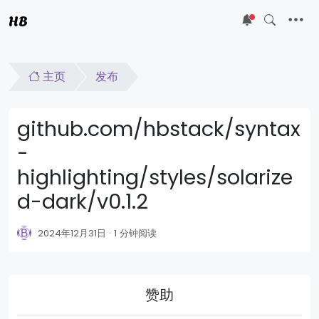
HB
5
主页
发布
github.com/hbstack/syntax
-
highlighting/styles/solarize
d-dark/v0.1.2
2024年12月31日
1 分钟阅读
赞助