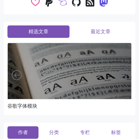
精选文章
最近文章
向左
向右
谷歌字体模块
页
作者
分类
专栏
标签