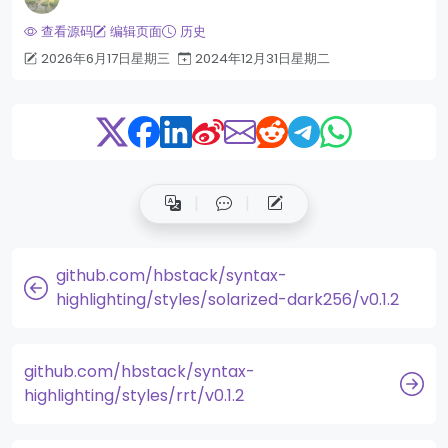
查看源码
编辑页面
历史
2026年6月17日星期三
2024年12月31日星期二
github.com/hbstack/syntax-
highlighting/styles/solarized-dark256/v0.1.2
github.com/hbstack/syntax-
highlighting/styles/rrt/v0.1.2