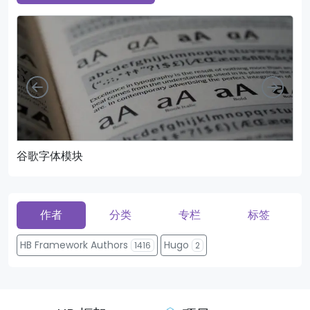
向左
向右
谷歌字体模块
页
作者
分类
专栏
标签
HB Framework Authors
Hugo
1416
2