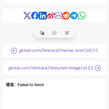
github.com/hbstack/theme-start/v0.7.0
github.com/hbstack/featured-image/v0.2.2