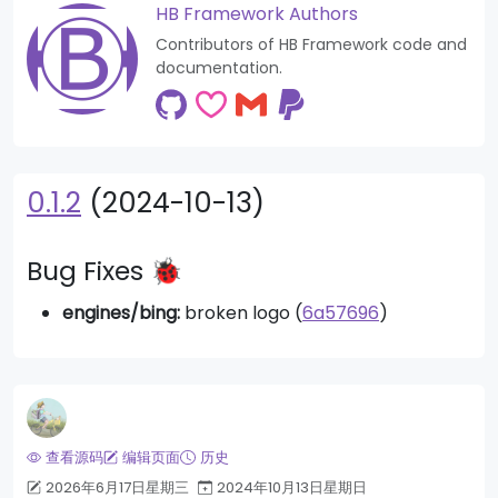
HB Framework Authors
Contributors of HB Framework code and
documentation.
0.1.2
(2024-10-13)
Bug Fixes 🐞
engines/bing:
broken logo (
6a57696
)
查看源码
编辑页面
历史
2026年6月17日星期三
2024年10月13日星期日