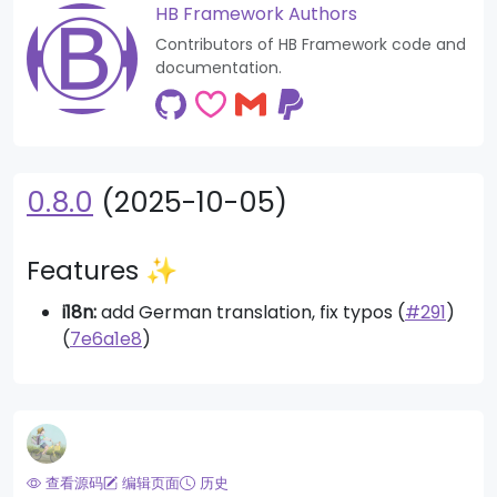
HB Framework Authors
Contributors of HB Framework code and
documentation.
0.8.0
(2025-10-05)
Features ✨
i18n:
add German translation, fix typos (
#291
)
(
7e6a1e8
)
查看源码
编辑页面
历史