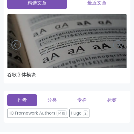
精选文章
最近文章
向左
向右
谷歌字体模块
页
作者
分类
专栏
标签
HB Framework Authors
Hugo
1416
2